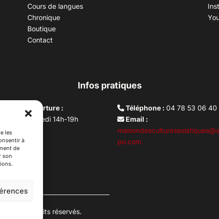
Cours de langues
Ins
Chronique
Yo
Boutique
Contact
Infos pratiques
aires d’ouverture :
Téléphone :
04 78 53 06 40
rdi au vendredi 14h-19h
Email :
i 10h –17h
maisondesculturesasiatiques@a
e les
onsentir à
ture lundi
po.com
ement de
r son
ions.
férences
es. Tous droits réservés.