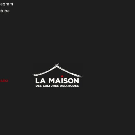
tagram
utube
siex