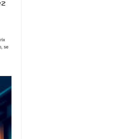
ez
rix
o, se