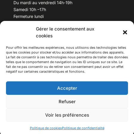
Du mardi au vendredi 14h-19h
Samedi 10h –17h
Fermeture lundi
Gérer le consentement aux
Téléphone :
04 78 53 06 40
cookies
Email :
maisondesculturesasiatiques@asiexpo.com
Pour offrir les meilleures expériences, nous utilisons des technologies telles
que les cookies pour stocker et/ou accéder aux informations des appareils.
Le fait de consentir à ces technologies nous permettra de traiter des données
telles que le comportement de navigation ou les ID uniques sur ce site. Le
fait de ne pas consentir ou de retirer son consentement peut avoir un effet
négatif sur certaines caractéristiques et fonctions.
Accepter
Refuser
© 2026 Asiexpo — Maison des Cultures Asiatiques.
Voir les préférences
Tous droits réservés.
Politique de cookies
Politique de confidentialité