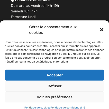
Du mardi au vendredi 14h-19h
Samedi 10h –17h
Fermeture lundi
Gérer le consentement aux
Téléphone :
04 78 53 06 40
cookies
Email :
maisondesculturesasiatiques@asiexpo.com
Pour offrir les meilleures expériences, nous utilisons des technologies telles
que les cookies pour stocker et/ou accéder aux informations des appareils.
Le fait de consentir à ces technologies nous permettra de traiter des données
telles que le comportement de navigation ou les ID uniques sur ce site. Le
fait de ne pas consentir ou de retirer son consentement peut avoir un effet
négatif sur certaines caractéristiques et fonctions.
Accepter
Refuser
© 2026 Asiexpo — Maison des Cultures Asiatiques.
Voir les préférences
Tous droits réservés.
Politique de cookies
Politique de confidentialité