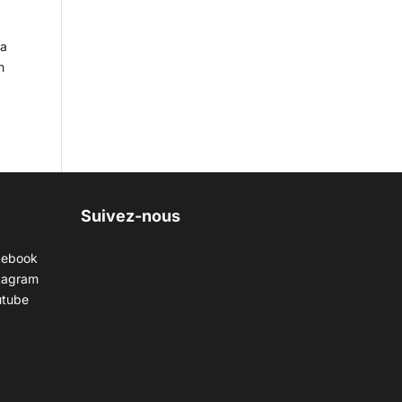
la
n
Suivez-nous
cebook
tagram
utube