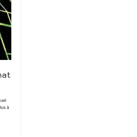
nat
quel
lus à