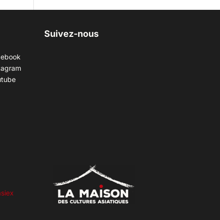
Suivez-nous
cebook
tagram
utube
siex