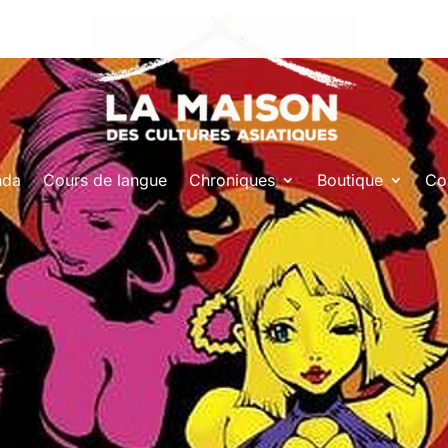
nda
Cours de langue
Chroniques
Boutique
Co