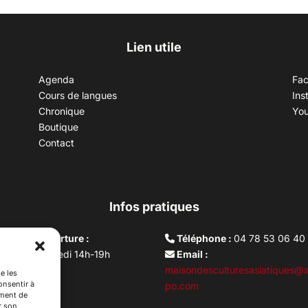
Lien utile
Agenda
Fa
Cours de langues
Ins
Chronique
Yo
Boutique
Contact
Infos pratiques
aires d’ouverture :
Téléphone :
04 78 53 06 40
rdi au vendredi 14h-19h
Email :
i 10h –17h
maisondesculturesasiatiques@a
e les
onsentir à
ture lundi
po.com
ement de
r son