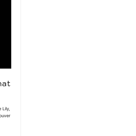
nat
 Lily,
ouver