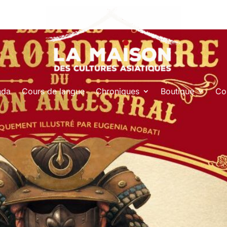
nda
Cours de langue
Chroniques
Boutique
Co