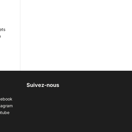
ets
e
Suivez-nous
cebook
tagram
utube