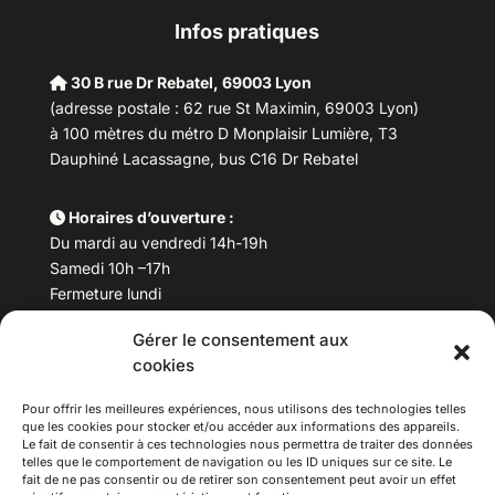
Infos pratiques
30 B rue Dr Rebatel, 69003 Lyon
(adresse postale : 62 rue St Maximin, 69003 Lyon)
à 100 mètres du métro D Monplaisir Lumière, T3
Dauphiné Lacassagne, bus C16 Dr Rebatel
Horaires d’ouverture :
Du mardi au vendredi 14h-19h
Samedi 10h –17h
Fermeture lundi
Gérer le consentement aux
Téléphone :
04 78 53 06 40
cookies
Email :
maisondesculturesasiatiques@asiexpo.com
Pour offrir les meilleures expériences, nous utilisons des technologies telles
que les cookies pour stocker et/ou accéder aux informations des appareils.
Le fait de consentir à ces technologies nous permettra de traiter des données
telles que le comportement de navigation ou les ID uniques sur ce site. Le
fait de ne pas consentir ou de retirer son consentement peut avoir un effet