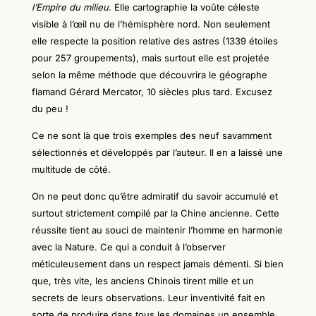
l’Empire du milieu
.
Elle cartographie la voûte céleste
visible à l’œil nu de l’hémisphère nord. Non seulement
elle respecte la position relative des astres (1339 étoiles
pour 257 groupements), mais surtout elle est projetée
selon la même méthode que découvrira
le géographe
flamand Gérard Mercator,
10 siècles plus tard.
Excusez
du peu !
Ce ne sont là que trois exemples des neuf savamment
sélectionnés et développés par l’auteur. Il en a laissé
une
multitude
de côté.
O
n ne peut donc qu’être admiratif du savoir accumulé et
surtout strictement compilé
par
la Chine ancienne. Cette
réussite tient au souci de maintenir l’homme en harmonie
avec la Nature. Ce qui a conduit à l’observer
méticuleusement dans un respect jamais démenti. Si bien
que, très vite, les anciens
C
hinois tirent mille et un
secrets de leurs observations. Leur inventivité f
ait
en
sorte de produire dans tous les domaines un ensemble