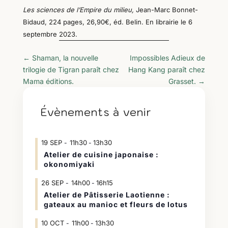
Les sciences de l’Empire du
m
ilieu,
Jean-Marc Bonnet-
Bidaud,
224 pages, 26,90€, éd.
Belin.
En librairie le 6
septembre 2023.
←
Shaman, la nouvelle
Impossibles Adieux de
trilogie de Tigran paraît chez
Hang Kang paraît chez
Mama éditions.
Grasset.
→
Évènements à venir
19
SEP
11h30
13h30
-
Atelier de cuisine japonaise :
okonomiyaki
26
SEP
14h00
16h15
-
Atelier de Pâtisserie Laotienne :
gateaux au manioc et fleurs de lotus
10
OCT
11h00
13h30
-