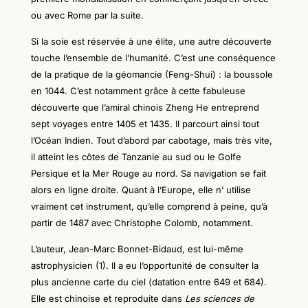
ou avec Rome par la suite.
Si la soie est réservée à une élite, une autre découverte
touche l’ensemble de l’humanité. C’est une conséquence
de la pratique de la géomancie (Feng-Shui) : la boussole
en 1044. C’est notamment grâce à cette fabuleuse
découverte que l’amiral chinois Zheng He entreprend
sept voyages
entre
1405
et
1435. Il parcourt
ainsi
tout
l’Océan Indien. Tout d’abord par cabotage, mais très vite,
il atteint les côtes de Tanzanie au
s
ud ou le
G
olfe
P
ersique et
la M
er
R
ouge au
n
ord. Sa navigation se fait
alors en ligne droite. Quant à l’Europe, elle n’ utilise
vraiment cet instrument, qu’elle comprend à peine, qu’à
partir de 1487 avec Christophe Colomb, notamment.
L’auteur, Jean-Marc Bonnet-Bidaud, est lui-même
astrophysicien (
1
). Il a eu l’opportunité de consulter la
plus ancienne carte du ciel (datation entre 649 et 684).
Elle est chinoise et reproduite dans
Les sciences de