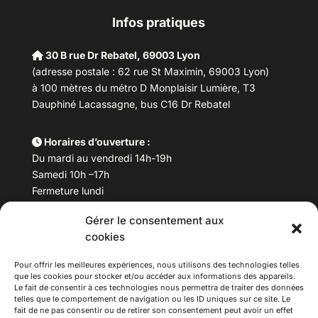
Infos pratiques
30 B rue Dr Rebatel, 69003 Lyon
(adresse postale : 62 rue St Maximin, 69003 Lyon)
à 100 mètres du métro D Monplaisir Lumière, T3
Dauphiné Lacassagne, bus C16 Dr Rebatel
Horaires d’ouverture :
Du mardi au vendredi 14h-19h
Samedi 10h –17h
Fermeture lundi
Gérer le consentement aux
Téléphone :
04 78 53 06 40
cookies
Email :
maisondesculturesasiatiques@asiexpo.com
Pour offrir les meilleures expériences, nous utilisons des technologies telles
que les cookies pour stocker et/ou accéder aux informations des appareils.
Le fait de consentir à ces technologies nous permettra de traiter des données
telles que le comportement de navigation ou les ID uniques sur ce site. Le
fait de ne pas consentir ou de retirer son consentement peut avoir un effet