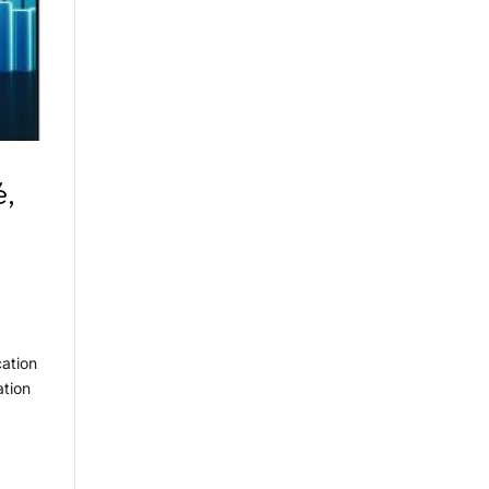
é,
cation
ation