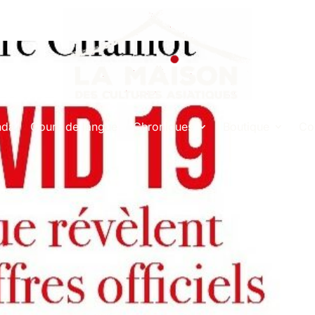
nda
Cours de langue
Chroniques
Boutique
Co