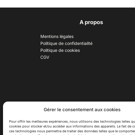
A propos
Mentions légales
Politique de confidentialité
Politique de cookies
CGV
30 B rue Dr Rebatel, 69003 Lyon
Hor
Gérer le consentement aux cookies
(adresse postale : 62 rue St
Du ma
Maximin, 69003 Lyon)
Samed
Pour offrir les meilleures expériences, nous utilisons des technologies telles qu
cookies pour stocker et/ou accéder aux informations des appareils. Le fait de c
à 100 mètres du métro D Monplaisir
Ferme
ces technologies nous permettra de traiter des données telles que le comport
Lumière, T3 Dauphiné Lacassagne,