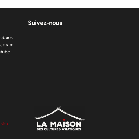
Suivez-nous
cebook
tagram
utube
siex