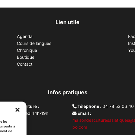
Lien utile
Agenda
Fa
Cours de langues
Ins
Chronique
Yo
Boutique
Contact
Infos pratiques
aires d’ouverture :
Téléphone :
04 78 53 06 40
rdi au vendredi 14h-19h
Email :
i 10h –17h
maisondesculturesasiatiques@a
e les
onsentir à
ture lundi
po.com
ement de