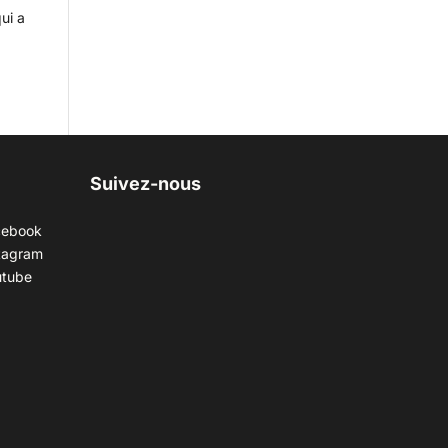
ui a
Suivez-nous
cebook
tagram
utube