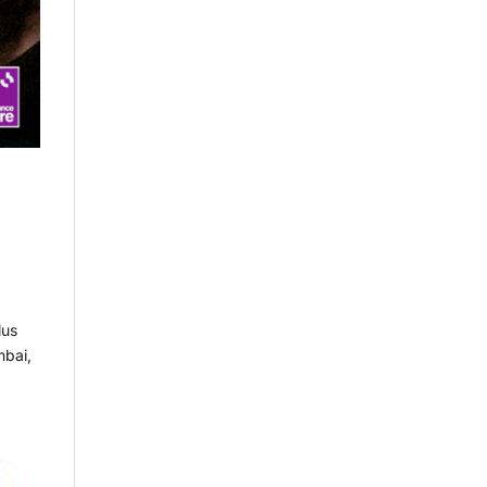
lus
mbai,