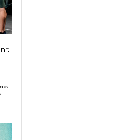
ent
mois
s