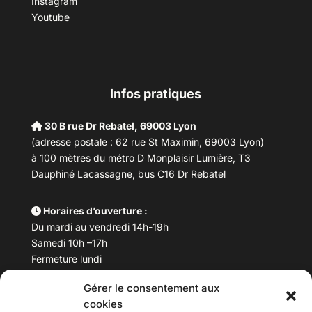
Instagram
Youtube
Infos pratiques
30 B rue Dr Rebatel, 69003 Lyon
(adresse postale : 62 rue St Maximin, 69003 Lyon)
à 100 mètres du métro D Monplaisir Lumière, T3
Dauphiné Lacassagne, bus C16 Dr Rebatel
Horaires d’ouverture :
Du mardi au vendredi 14h-19h
Samedi 10h –17h
Fermeture lundi
Gérer le consentement aux
Téléphone :
04 78 53 06 40
cookies
Email :
maisondesculturesasiatiques@asiexpo.com