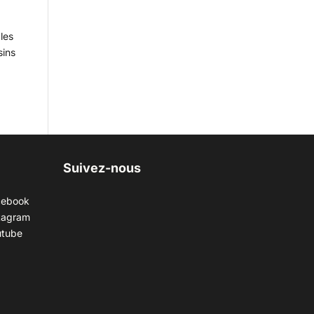
les
sins
Suivez-nous
cebook
tagram
utube