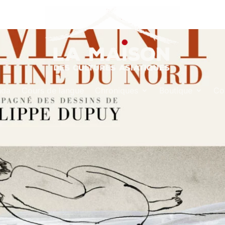
nda
Cours de langue
Chroniques
Boutique
Co