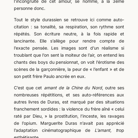
l’incongruité de cet amour, se nomme, à la 3ème
personne donc.
Tout le style durassien se retrouve ici comme auto-
citation : sa tonalité, sa respiration, son rythme sont
répétés. Son écriture neutre, à la fois rapide et
lancinante. Elle s’allège pour rendre compte de
l’exacte pensée. Les images sont d’un réalisme si
troublant que l’on sent la moiteur de l’air, on entend les
chants des boys du pensionnat, on voit l’érotisme des
scènes de la garçonnière, la peur de « l’enfant » et de
son petit frère Paulo ancrée en eux.
C’est que cet
amant de la Chine
du Nord
, outre ses
nombreuses répétitions, et ses auto-références aux
autres livres de Duras, est marqué par des situations
franchement sordides : la violence du frère aîné « celui
raté par Dieu, » la prostitution, l’inceste, les ravages
de l’opium. Marguerite Duras n’avait pas apprécié
l’adaptation cinématographique de
L’amant, t
rop
esthétisante.