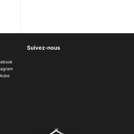
Suivez-nous
cebook
tagram
utube