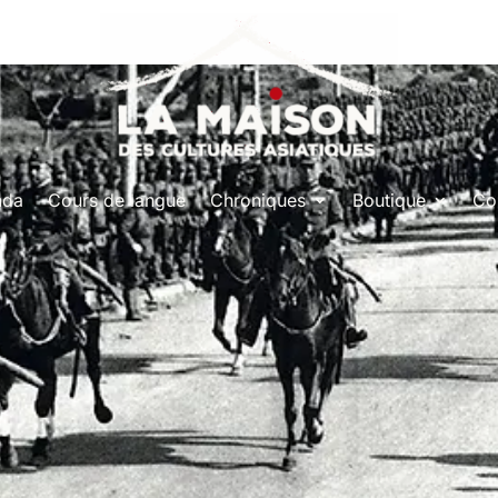
nda
Cours de langue
Chroniques
Boutique
Co