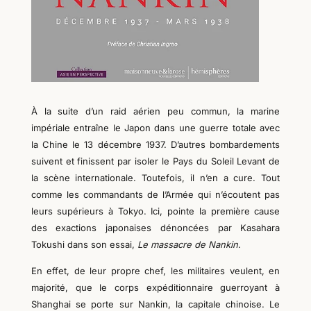
À la suite d’un raid aérien peu commun, la marine
impériale entraîne le Japon dans une guerre totale avec
la Chine
le 13 décembre 1937
. D’autres bombardements
suivent et finissent par isoler le
P
ays du Soleil
L
evant de
la scène internationale. Toutefois, il n’en a cure. Tout
comme les commandants de l’Armée qui n’écoutent pas
leurs supérieurs à Tokyo. Ici, pointe la première
cause
des exactions japonaises
dénoncées par
Kasahara
Tokushi dans son
essai,
Le massacre de
N
ankin
.
En effet, de leur propre chef, les militaires veulent, en
majorité, que le corps expéditionnaire guerroyant à
Shanghai se porte sur Nankin, la capitale chinoise. Le