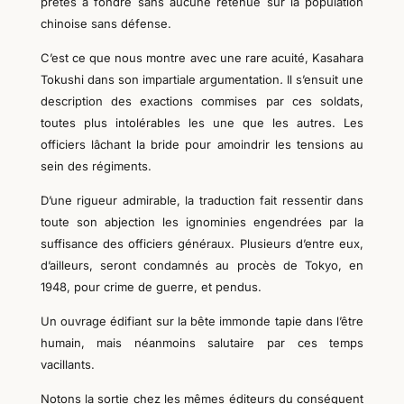
prêtes à fondre sans aucune retenue sur la population
chinoise sans défense.
C’est ce que nous montre avec une rare acuité, Kasahara
Tokushi dans son impartiale argumentation
.
Il s’ensuit une
description des exactions commises par
c
e
s
s
oldats
,
toutes plus intolérables les une que les autres. Les
officiers lâchant la bride pour amoindrir les tensions au
sein des régiments.
D’une rigueur admirable, la traduction fait ressentir dans
toute son abjection les ignominies engendrées par la
suffisance
des officiers généraux. Plusieurs d’entre eux,
d’ailleurs, seront condamnés au procès de Tokyo, en
1948, pour crime de guerre, et pendus.
Un ouvrage édifiant sur la bête immonde tapie
dans
l’être
humain, mais néanmoins salutaire par ces temps
vacillants
.
Notons la sortie chez les mêmes éditeurs du conséquent