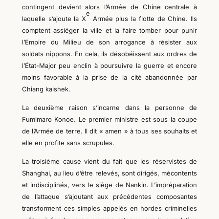
contingent devient alors l’Armée de Chine centrale à
e
laquelle s’ajoute la X
Armée plus la flotte de Chine. Ils
comptent assiéger la ville et la faire tomber pour punir
l’Empire du
M
ilieu de son arrogance à résister aux
soldats nippons. En cela, ils désobéissent aux ordres de
l’État-Major peu enclin à poursuivre la guerre et encore
moins favorable à la prise de la cité abandonnée par
Chiang kaishek.
La deuxième raison s’incarne dans la personne de
Fumimaro Konoe. Le premier ministre est sous la coupe
de l’Armée de terre. Il dit « am
e
n » à tous ses souhaits
et
elle
en profite sans scrupules.
La troisième cause vient du fait que les réservistes de
Shanghai, au lieu d’être relevés, sont dirigés, mécontents
et indisciplinés, vers le siège de Nankin. L’impréparation
de l’attaque s’ajoutant aux précédentes composantes
transforment ces simples
appelés
en hordes criminelles