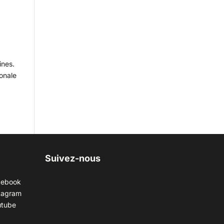
ines.
ionale
Suivez-nous
cebook
tagram
utube