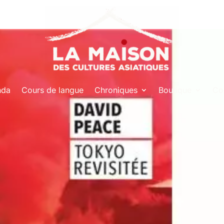
nda
Cours de langue
Chroniques
Boutique
Co