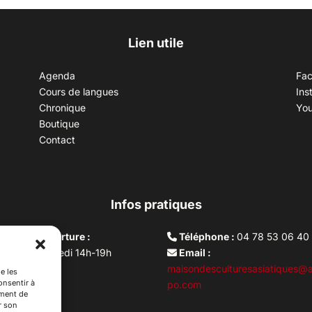
Lien utile
Agenda
Fa
Cours de langues
Ins
Chronique
Yo
Boutique
Contact
Infos pratiques
aires d’ouverture :
Téléphone :
04 78 53 06 40
rdi au vendredi 14h-19h
Email :
i 10h –17h
maisondesculturesasiatiques@a
e les
onsentir à
ture lundi
po.com
ement de
r son