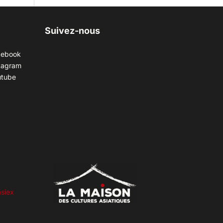
Suivez-nous
cebook
tagram
utube
siex