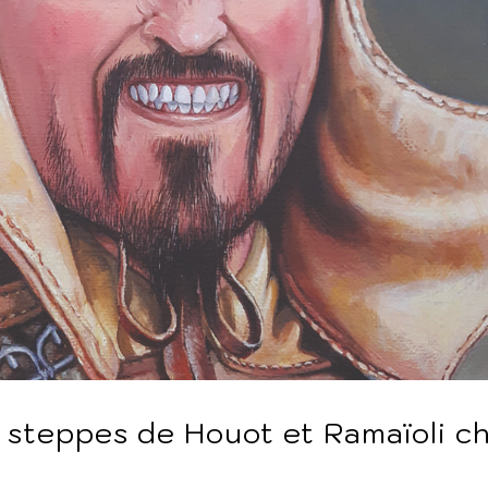
 steppes de Houot et Ramaïoli c