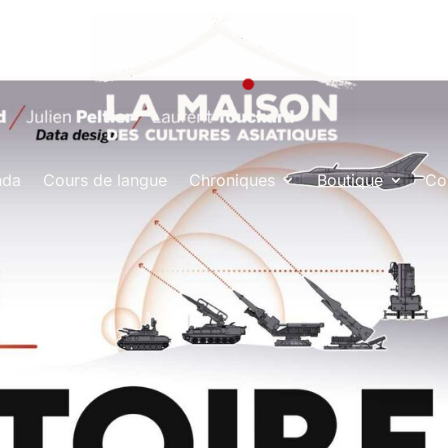
nda
Cours de langue
Chroniques
Boutique
Co