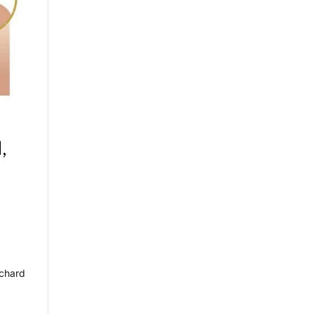
,
uchard