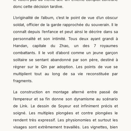
donc cette décision tardive.
L’origi
nalité de l’album, c’est le point de vue d’un obscur
soldat, officier de la garde rapprochée du souverain. Il le
connaît depuis l’enfance et peut ainsi le décrire dans sa
personnalité et son intimité. Tous deux ayant grandi à
Handan, capitale du Zhao, un des 7 royaumes
combattants.
Il le voit d’abord comme un j
eune garçon
solitaire
se sentant abandonné par son père, destiné à
régner sur le Qin par adoption.
Les points de vue se
multiplient tout au long de sa vie reconstituée par
fragments.
La construction en montage alterné entre passé de
l’empereur et sa fin donne son dynamisme au scénario
de Link.
Le dessin de Soyeur
est
infiniment précis et
soigné. Les multiples plongées et contre plongées le
rendent très expressif. Les physionomies et
surtout
les
visages sont extrêmement trav
a
illés.
Les vignettes, bien