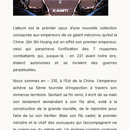
L’album
est le premier opus d’une nouvelle collection
consacrée aux empereurs de ce géant méconnu qu’est la
Chine. Qin Shi Huang est en effet son premier empereur,
celui qui
paracheva
l’unification des
7
royaumes
combattants qui, jusque-là : en 221 avant notre ère,
étaient autonomes et se livraient des
guerres
perpétuel
le
s.
Nous sommes en – 210, à l’
E
st de la Chine. L’empereur
achève sa 5ème tournée d’inspection à travers son
immense territoire. Sentant sa fin venir, il écrit de sa main
son testament demandant à son fils aîné, exilé à la
construction de la grande muraille, de le rejoindre pour
faire de lui son héritier. Mais son fils cadet, le premier
ministre et le chef des eunuques qui l’accompagnent ne
le voient pas du même œil. Un énième complot contrarie