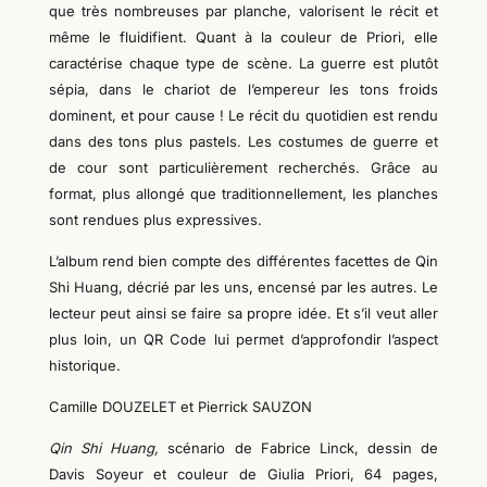
que très nombreuses par planche, valorisent le récit et
même le fluidifient. Quant à la couleur de Priori, elle
caractérise
chaque type de
scène.
La
guerre
est
plutôt
sépia, dans le chariot de l’empereur
les
tons froids
dominent
, et pour cause ! Le récit
du
quotidien est rendu
dans des tons plus pastels. Les costumes de guerre et
de cour sont particulièrement recherchés.
Grâce au
format, plus allongé que traditionnellement, les planches
sont rendues plus expressives.
L’
album rend bien compte des différentes facettes de Qin
Shi Huang, décrié par les uns, encensé par les autres.
L
e
lecteur peut
ainsi
se faire sa propre idée.
Et s’il veut aller
plus loin, un QR Code lui permet d’approfondir l’aspect
historique.
Camille DOUZELET et Pierrick SAUZON
Qin Shi Huang,
scénario de Fabrice Linck, dessin de
Davis Soyeur et couleur de Giulia Priori, 6
4
pages,