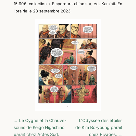
1
5
,
9
0€, collection «
Empereurs chinois »
, éd.
Kaminti
. En
librairie le
23
septembre
2023.
←
Le Cygne et la Chauve-
L'Odyssée des étoiles
souris de Keigo Higashino
de Kim Bo-young paraît
paraît chez Actes Sud.
chez Rivages.
→