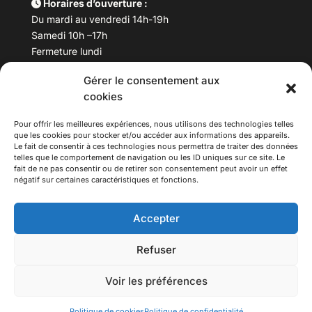
Horaires d’ouverture :
Du mardi au vendredi 14h-19h
Samedi 10h –17h
Fermeture lundi
Gérer le consentement aux
Téléphone :
04 78 53 06 40
cookies
Email :
maisondesculturesasiatiques@asiexpo.com
Pour offrir les meilleures expériences, nous utilisons des technologies telles
que les cookies pour stocker et/ou accéder aux informations des appareils.
Le fait de consentir à ces technologies nous permettra de traiter des données
telles que le comportement de navigation ou les ID uniques sur ce site. Le
fait de ne pas consentir ou de retirer son consentement peut avoir un effet
négatif sur certaines caractéristiques et fonctions.
Accepter
Refuser
© 2026 Asiexpo — Maison des Cultures Asiatiques.
Voir les préférences
Tous droits réservés.
Politique de cookies
Politique de confidentialité