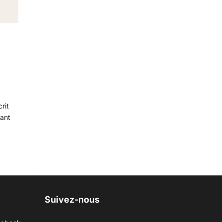
rit
tant
Suivez-nous