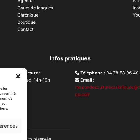
Agenda
Fa
Cours de langues
Ins
Chronique
Yo
Boutique
Contact
Infos pratiques
aires d’ouverture :
Téléphone :
04 78 53 06 40
rdi au vendredi 14h-19h
Email :
i 10h –17h
maisondesculturesasiatiques@a
e les
onsentir à
ture lundi
po.com
ement de
r son
ions.
férences
es. Tous droits réservés.