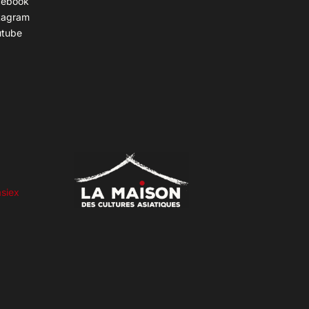
cebook
tagram
utube
siex