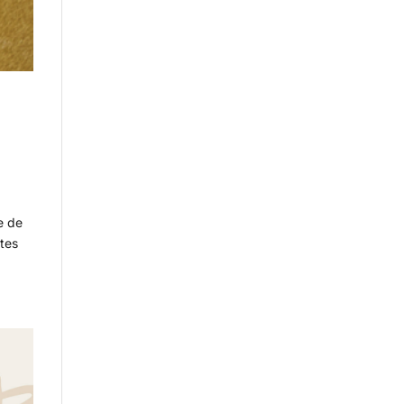
e de
stes