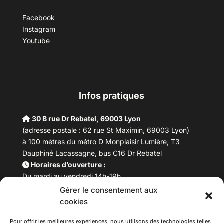
Facebook
Instagram
Youtube
Infos pratiques
30 B rue Dr Rebatel, 69003 Lyon
(adresse postale : 62 rue St Maximin, 69003 Lyon)
à 100 mètres du métro D Monplaisir Lumière, T3
Dauphiné Lacassagne, bus C16 Dr Rebatel
Horaires d’ouverture :
Du mardi au vendredi 14h-19h
Samedi 10h –17h
Gérer le consentement aux
Fermeture lundi
cookies
Téléphone :
04 78 53 06 40
Email :
maisondesculturesasiatiques@asiexpo.com
Pour offrir les meilleures expériences, nous utilisons des technologies telles