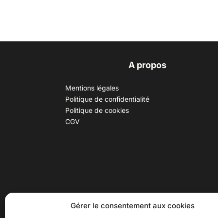
A propos
Mentions légales
Politique de confidentialité
Politique de cookies
CGV
30 B rue Dr Rebatel, 69003 Lyon
Hor
Gérer le consentement aux cookies
(adresse postale : 62 rue St
Du ma