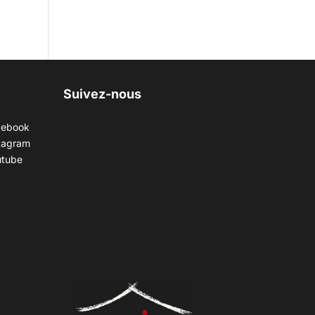
Suivez-nous
cebook
tagram
utube