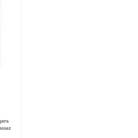
 gens
 assez