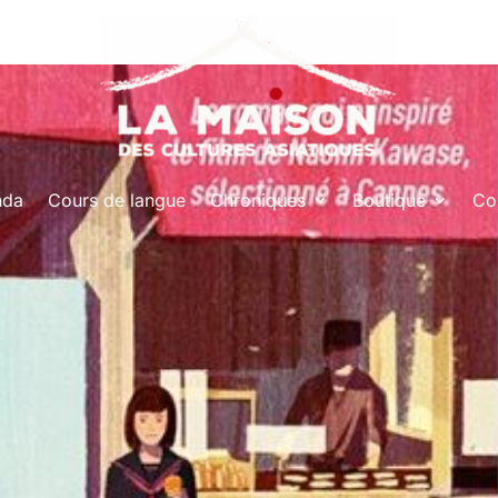
nda
Cours de langue
Chroniques
Boutique
Co