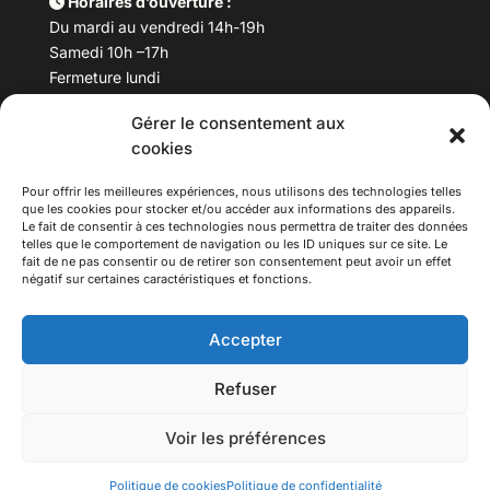
Horaires d’ouverture :
Du mardi au vendredi 14h-19h
Samedi 10h –17h
Fermeture lundi
Gérer le consentement aux
Téléphone :
04 78 53 06 40
cookies
Email :
maisondesculturesasiatiques@asiexpo.com
Pour offrir les meilleures expériences, nous utilisons des technologies telles
que les cookies pour stocker et/ou accéder aux informations des appareils.
Le fait de consentir à ces technologies nous permettra de traiter des données
telles que le comportement de navigation ou les ID uniques sur ce site. Le
fait de ne pas consentir ou de retirer son consentement peut avoir un effet
négatif sur certaines caractéristiques et fonctions.
Accepter
Refuser
© 2026 Asiexpo — Maison des Cultures Asiatiques.
Voir les préférences
Tous droits réservés.
Politique de cookies
Politique de confidentialité