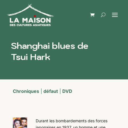
Shanghai blues de
Tsui Hark
Chroniques
|
défaut
|
DVD
Durant les bombardements des forces
japonaises en 1937, un homme et une