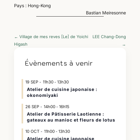
Pays : Hong-Kong
Bastian Meiresonne
←
Village de mes reves [Le] de Yoichi
LEE Chang-Dong
Higash
→
Évènements à venir
19
SEP
11h30
13h30
-
Atelier de cuisine japonaise :
okonomiyaki
26
SEP
14h00
16h15
-
Atelier de Pâtisserie Laotienne :
gateaux au manioc et fleurs de lotus
10
OCT
11h00
13h30
-
Atelier de cuisine japonaise