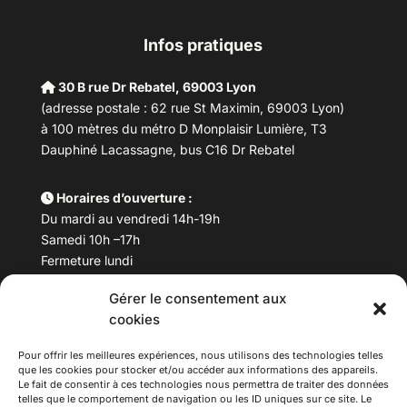
Infos pratiques
30 B rue Dr Rebatel, 69003 Lyon
(adresse postale : 62 rue St Maximin, 69003 Lyon)
à 100 mètres du métro D Monplaisir Lumière, T3
Dauphiné Lacassagne, bus C16 Dr Rebatel
Horaires d’ouverture :
Du mardi au vendredi 14h-19h
Samedi 10h –17h
Fermeture lundi
Gérer le consentement aux
Téléphone :
04 78 53 06 40
cookies
Email :
maisondesculturesasiatiques@asiexpo.com
Pour offrir les meilleures expériences, nous utilisons des technologies telles
que les cookies pour stocker et/ou accéder aux informations des appareils.
Le fait de consentir à ces technologies nous permettra de traiter des données
telles que le comportement de navigation ou les ID uniques sur ce site. Le