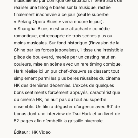
musicale au pur comique de situation. Il tente alors de
réaliser une trilogie basée sur la musique, restée
finalement inachevée à ce jour (seul le superbe
« Peking Opera Blues » verra encore le jour).
« Shanghai Blues » est une attachante comédie
romantique, entrecoupée de trois scènes plus ou
moins musicales. Sur fond historique (l’invasion de la
Chine par les forces japonaises), il tisse une irrésistible
pièce de boulevard, menée par un casting haut en
couleurs, mise en scène avec un rare timing comique.
Hark réalise ici un pur chef-d’œuvre se classant tout
simplement parmi les plus belles réussites du cinéma
HK des dernières décennies. L’excès de quelques
bons sentiments forcément appuyés, caractéristique
du cinéma HK, ne nuit pas du tout au superbe
ensemble. Un film à déguster d’urgence avec 60’ de
bonus dont une interview de Tsui Hark et un livret de
52 pages afin d’embellir la grisaille hivernale.
Éditeur : HK Video