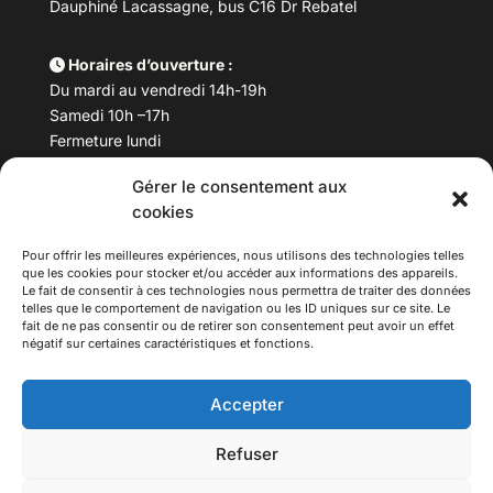
Dauphiné Lacassagne, bus C16 Dr Rebatel
Horaires d’ouverture :
Du mardi au vendredi 14h-19h
Samedi 10h –17h
Fermeture lundi
Gérer le consentement aux
Téléphone :
04 78 53 06 40
cookies
Email :
maisondesculturesasiatiques@asiexpo.com
Pour offrir les meilleures expériences, nous utilisons des technologies telles
que les cookies pour stocker et/ou accéder aux informations des appareils.
Le fait de consentir à ces technologies nous permettra de traiter des données
telles que le comportement de navigation ou les ID uniques sur ce site. Le
fait de ne pas consentir ou de retirer son consentement peut avoir un effet
négatif sur certaines caractéristiques et fonctions.
Accepter
Refuser
© 2026 Asiexpo — Maison des Cultures Asiatiques.