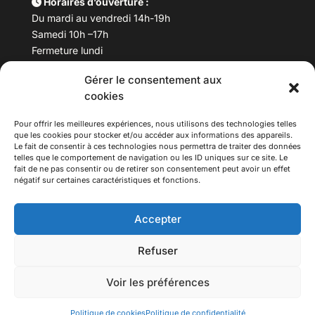
Horaires d’ouverture :
Du mardi au vendredi 14h-19h
Samedi 10h –17h
Fermeture lundi
Gérer le consentement aux
Téléphone :
04 78 53 06 40
cookies
Email :
maisondesculturesasiatiques@asiexpo.com
Pour offrir les meilleures expériences, nous utilisons des technologies telles
que les cookies pour stocker et/ou accéder aux informations des appareils.
Le fait de consentir à ces technologies nous permettra de traiter des données
telles que le comportement de navigation ou les ID uniques sur ce site. Le
fait de ne pas consentir ou de retirer son consentement peut avoir un effet
négatif sur certaines caractéristiques et fonctions.
Accepter
Refuser
© 2026 Asiexpo — Maison des Cultures Asiatiques.
Voir les préférences
Tous droits réservés.
Politique de cookies
Politique de confidentialité