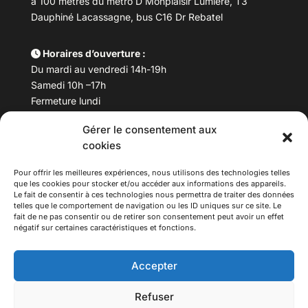
à 100 mètres du métro D Monplaisir Lumière, T3
Dauphiné Lacassagne, bus C16 Dr Rebatel
Horaires d’ouverture :
Du mardi au vendredi 14h-19h
Samedi 10h –17h
Fermeture lundi
Gérer le consentement aux
Téléphone :
04 78 53 06 40
cookies
Email :
maisondesculturesasiatiques@asiexpo.com
Pour offrir les meilleures expériences, nous utilisons des technologies telles
que les cookies pour stocker et/ou accéder aux informations des appareils.
Le fait de consentir à ces technologies nous permettra de traiter des données
telles que le comportement de navigation ou les ID uniques sur ce site. Le
fait de ne pas consentir ou de retirer son consentement peut avoir un effet
négatif sur certaines caractéristiques et fonctions.
Accepter
Refuser