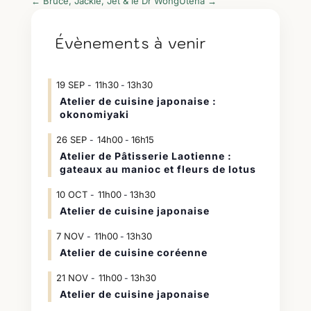
←
Bruce, Jackie, Jet & le Dr Wong
Utena
→
Évènements à venir
19
SEP
11h30
13h30
-
Atelier de cuisine japonaise :
okonomiyaki
26
SEP
14h00
16h15
-
Atelier de Pâtisserie Laotienne :
gateaux au manioc et fleurs de lotus
10
OCT
11h00
13h30
-
Atelier de cuisine japonaise
7
NOV
11h00
13h30
-
Atelier de cuisine coréenne
21
NOV
11h00
13h30
-
Atelier de cuisine japonaise