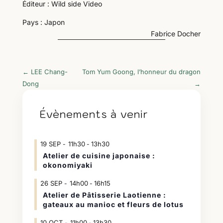
Éditeur : Wild side Video
Pays : Japon
Fabrice Docher
←
LEE Chang-
Tom Yum Goong, l’honneur du dragon
Dong
→
Évènements à venir
19
SEP
11h30
13h30
-
Atelier de cuisine japonaise :
okonomiyaki
26
SEP
14h00
16h15
-
Atelier de Pâtisserie Laotienne :
gateaux au manioc et fleurs de lotus
10
OCT
11h00
13h30
-