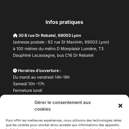
Infos pratiques
30 B rue Dr Rebatel, 69003 Lyon
(adresse postale : 62 rue St Maximin, 69003 Lyon)
à 100 mètres du métro D Monplaisir Lumière, T3
Dauphiné Lacassagne, bus C16 Dr Rebatel
Horaires d’ouverture :
Du mardi au vendredi 14h-19h
Samedi 10h –17h
Fermeture lundi
Gérer le consentement aux
Téléphone :
04 78 53 06 40
cookies
Email :
maisondesculturesasiatiques@asiexpo.com
Pour offrir les meilleures expériences, nous utilisons des technologies telles
que les cookies pour stocker et/ou accéder aux informations des appareils.