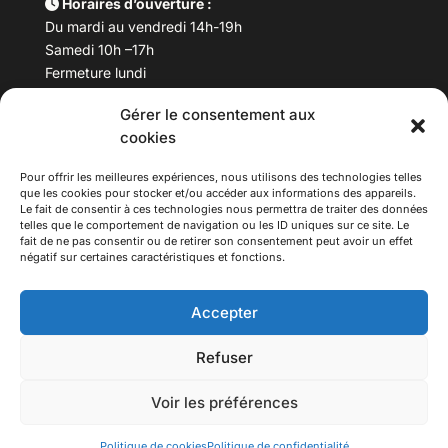
Horaires d’ouverture :
Du mardi au vendredi 14h-19h
Samedi 10h –17h
Fermeture lundi
Gérer le consentement aux
Téléphone :
04 78 53 06 40
cookies
Email :
maisondesculturesasiatiques@asiexpo.com
Pour offrir les meilleures expériences, nous utilisons des technologies telles
que les cookies pour stocker et/ou accéder aux informations des appareils.
Le fait de consentir à ces technologies nous permettra de traiter des données
telles que le comportement de navigation ou les ID uniques sur ce site. Le
fait de ne pas consentir ou de retirer son consentement peut avoir un effet
négatif sur certaines caractéristiques et fonctions.
Accepter
Refuser
© 2026 Asiexpo — Maison des Cultures Asiatiques.
Voir les préférences
Tous droits réservés.
Politique de cookies
Politique de confidentialité