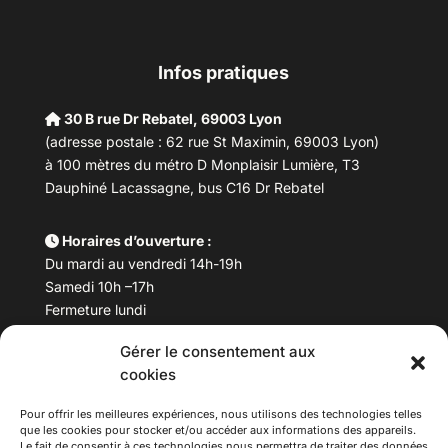
Infos pratiques
30 B rue Dr Rebatel, 69003 Lyon
(adresse postale : 62 rue St Maximin, 69003 Lyon)
à 100 mètres du métro D Monplaisir Lumière, T3
Dauphiné Lacassagne, bus C16 Dr Rebatel
Horaires d’ouverture :
Du mardi au vendredi 14h-19h
Samedi 10h –17h
Fermeture lundi
Gérer le consentement aux
Téléphone :
04 78 53 06 40
cookies
Email :
maisondesculturesasiatiques@asiexpo.com
Pour offrir les meilleures expériences, nous utilisons des technologies telles
que les cookies pour stocker et/ou accéder aux informations des appareils.
Le fait de consentir à ces technologies nous permettra de traiter des données