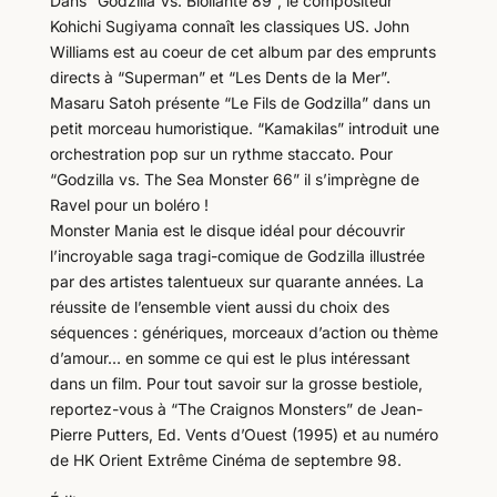
Dans “Godzilla Vs. Biollante 89”, le compositeur
Kohichi Sugiyama connaît les classiques US. John
Williams est au coeur de cet album par des emprunts
directs à “Superman” et “Les Dents de la Mer”.
Masaru Satoh présente “Le Fils de Godzilla” dans un
petit morceau humoristique. “Kamakilas” introduit une
orchestration pop sur un rythme staccato. Pour
“Godzilla vs. The Sea Monster 66” il s’imprègne de
Ravel pour un boléro !
Monster Mania est le disque idéal pour découvrir
l’incroyable saga tragi-comique de Godzilla illustrée
par des artistes talentueux sur quarante années. La
réussite de l’ensemble vient aussi du choix des
séquences : génériques, morceaux d’action ou thème
d’amour… en somme ce qui est le plus intéressant
dans un film. Pour tout savoir sur la grosse bestiole,
reportez-vous à “The Craignos Monsters” de Jean-
Pierre Putters, Ed. Vents d’Ouest (1995) et au numéro
de HK Orient Extrême Cinéma de septembre 98.