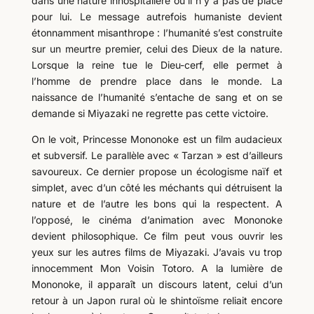
dans une nature inhospitalière où il n’y a pas de place
pour lui. Le message autrefois humaniste devient
étonnamment misanthrope : l’humanité s’est construite
sur un meurtre premier, celui des Dieux de la nature.
Lorsque la reine tue le Dieu-cerf, elle permet à
l’homme de prendre place dans le monde. La
naissance de l’humanité s’entache de sang et on se
demande si Miyazaki ne regrette pas cette victoire.
On le voit, Princesse Mononoke est un film audacieux
et subversif. Le parallèle avec « Tarzan » est d’ailleurs
savoureux. Ce dernier propose un écologisme naïf et
simplet, avec d’un côté les méchants qui détruisent la
nature et de l’autre les bons qui la respectent. A
l’opposé, le cinéma d’animation avec Mononoke
devient philosophique. Ce film peut vous ouvrir les
yeux sur les autres films de Miyazaki. J’avais vu trop
innocemment Mon Voisin Totoro. A la lumière de
Mononoke, il apparaît un discours latent, celui d’un
retour à un Japon rural où le shintoïsme reliait encore