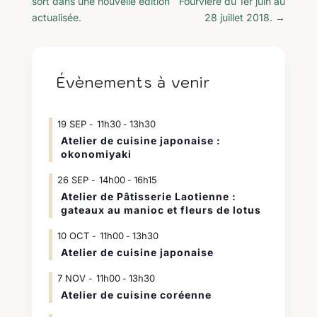
sort dans une nouvelle édition
Fourvière du 1er juin au
actualisée.
28 juillet 2018.
→
Évènements à venir
19
SEP
11h30
13h30
-
Atelier de cuisine japonaise :
okonomiyaki
26
SEP
14h00
16h15
-
Atelier de Pâtisserie Laotienne :
gateaux au manioc et fleurs de lotus
10
OCT
11h00
13h30
-
Atelier de cuisine japonaise
7
NOV
11h00
13h30
-
Atelier de cuisine coréenne