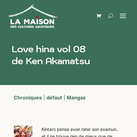
Love hina vol 08
de Ken Akamatsu
Chroniques
|
défaut
|
Mangas
Kintaro pense avoir rater son examun..
et il ne trouve rien de mieux que de