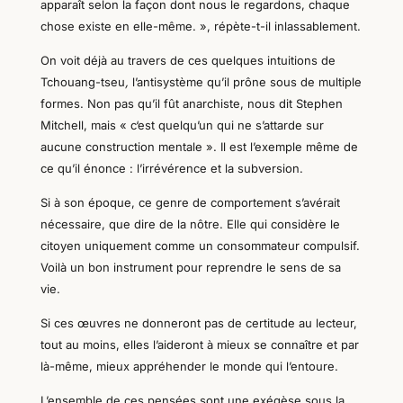
apparaît selon la façon dont nous le regardons, chaque
chose existe en elle-même. », répète-t-il inlassablement.
On voit déjà au travers de ces quelques intuitions de
Tchouang-tseu
,
l’antisystème qu’il prône sous de multiple
formes. Non pas qu’il fût anarchiste, nous dit Stephen
Mitchell, mais «
c
‘est quelqu’un qui ne s’attarde sur
aucune construction mentale ». Il est l’exemple même de
ce qu’il énonce : l’irrévérence et la subversion.
Si à
son
époque, ce genre de comportement s’avérait
nécessaire, que dire de la nôtre. Elle qui considère le
citoyen uniquement comme un consommateur compulsif.
Voilà un bon instrument pour reprendre le sens de sa
vie.
Si ces œuvres ne donneront pas de certitude au lecteur,
tout au moins, elles l’aideront à mieux se connaître et par
là-même, mieux appréhender le monde qui l’entoure.
L’ensemble de ces pensées sont une exégèse sous la