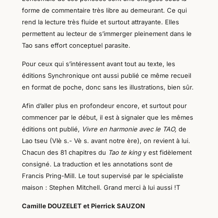
forme de commentaire très libre au demeurant. Ce qui
rend l
a
lecture très fluide et surtout attrayante. Elles
permettent au lecteur de s’immerger pleinement dans le
Tao sans effort conceptuel parasite.
Pour
ceux
qui s’intéressent avant tout au texte, les
éditions Synchronique ont aussi publié ce même recueil
en format de poche, donc sans les illustrations, bien sûr.
Afin d’aller plus en profondeur encore, et surtout pour
commencer par le début, il est à signaler que les mêmes
éditions ont publié,
Vivre en harmonie avec le TAO,
de
Lao tseu (VIè s.- Vè s. av
ant notre ère
), on revient à lui.
Chacun des 81 chapitres du
Tao te king
y
est fidèlement
consigné. La traduction et les annotations sont de
Francis Pring-Mill. Le tout supervisé par le spécialiste
maison : Stephen Mitchell. Grand merci à lui aussi !T
Camille DOUZELET et Pierrick SAUZON