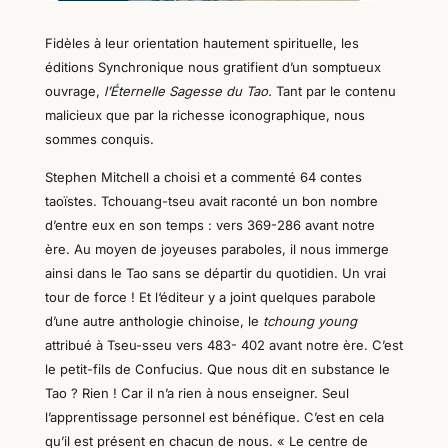
Fidèles à leur orientation hautement spirituelle, les
éditions Synchronique nous gratifient d’un somptueux
ouvrage,
l’Éternelle Sagesse du Tao.
Tant
par le contenu
malicieux
que par la richesse iconographique, nous
sommes conquis.
Stephen Mitchell a choisi et a commenté 64 contes
taoïstes.
Tchouang-tseu avait raconté
un bon nombre
d’entre eux
en son temps : vers 369-286 avant notre
ère
. Au moyen
de joyeuses paraboles, il nous immerge
ainsi
dans le Tao sans se départir du quotidien
. Un vrai
tour de force !
Et l
‘éditeur
y
a joint quelques
parabole
d’une autre anthologie chinoise, le
tchoung young
attribué à Tseu-sseu
v
ers
483- 402 av
ant notre ère. C’est
le
petit-fils de Confucius.
Que nous dit en substance le
Tao ?
Rien ! Car il n’a rien
à
nous enseigner. Seul
l’apprentissage personnel
est bénéfique
.
C’est en cela
qu’il est présent en chacun de nous. « Le centre de