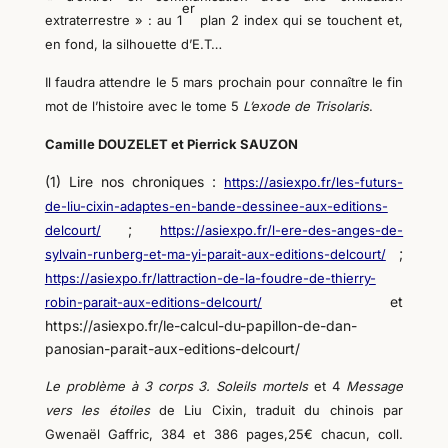
er
extraterrestre » : au 1
plan 2 index qui se touchent et,
en fond, la silhouette d’E.T…
Il faudra attendre le 5 mars prochain pour connaître le fin
mot de l’histoire avec le tome 5
L’exode de Trisolaris
.
Camille DOUZELET et Pierrick SAUZON
(1) Lire nos chroniques :
https://asiexpo.fr/les-futurs-
de-liu-cixin-adaptes-en-bande-dessinee-aux-editions-
;
delcourt/
https://asiexpo.fr/l-ere-des-anges-de-
;
sylvain-runberg-et-ma-yi-parait-aux-editions-delcourt/
https://asiexpo.fr/lattraction-de-la-foudre-de-thierry-
et
robin-parait-aux-editions-delcourt/
https://asiexpo.fr/le-calcul-du-papillon-de-dan-
panosian-parait-aux-editions-delcourt/
Le problème à 3 corps 3. Soleils mortels
et 4
Message
vers les étoiles
de Liu Cixin, traduit du chinois par
Gwenaël Gaffric, 384 et 386 pages,25€ chacun, coll.