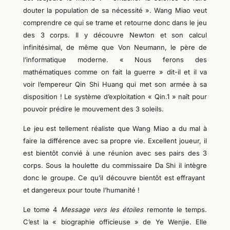
douter la population de sa nécessité ». Wang Miao veut
comprendre ce qui se trame et retourne donc dans le jeu
des
3
corps. Il y découvre Newton et son calcul
infinitésimal,
de même que
Von Ne
u
man
n
, le père de
l’informatique moderne. « Nous ferons des
mathématiques comme on fait la guerre » dit-il et il va
voir l’empereur Qin Shi Huang qui met son armée à sa
disposition ! Le système d’exploitation « Qin.1 » naît pour
pouvoir prédire le mouvement des 3 soleils.
Le jeu est tellement réaliste que Wang Miao a du mal à
faire la différence avec sa propre vie. Excellent joueur, il
est bientôt convié à une réunion
avec ses pairs
des 3
corps. Sous la houlette du commissaire Da Shi il intègre
donc le groupe. Ce qu’il découvre bientôt est effrayant
et dangereux pour toute l’humanité !
Le tome 4
Message vers les étoiles
remonte le temps.
C’est la « biographie officieuse » de Ye Wenjie. Elle