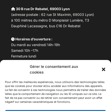
30 B rue Dr Rebatel, 69003 Lyon
(adresse postale : 62 rue St Maximin, 69003 Lyon)
à 100 mètres du métro D Monplaisir Lumière, T3
Dauphiné Lacassagne, bus C16 Dr Rebatel
Horaires d’ouverture :
Du mardi au vendredi 14h-19h
Samedi 10h –17h
Fermeture lundi
Gérer le consentement aux
Téléphone :
04 78 53 06 40
cookies
Email :
maisondesculturesasiatiques@asiexpo.com
Pour offrir les meilleures expériences, nous utilisons des technologies telles
que les cookies pour stocker et/ou accéder aux informations des appareils.
Le fait de consentir à ces technologies nous permettra de traiter des données
telles que le comportement de navigation ou les ID uniques sur ce site. Le
fait de ne pas consentir ou de retirer son consentement peut avoir un effet
négatif sur certaines caractéristiques et fonctions.