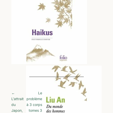
←
Le
L’attrait
problème
du
à 3 corps
Japon,
tomes 3