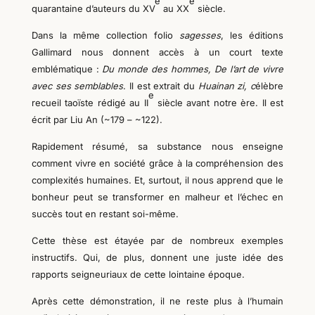
e
e
quarantaine d’auteurs du XV
au XX
siècle.
Dans la même collection folio
sagesses
, les éditions
Gallimard nous donnent accès à un court texte
emblématique :
Du monde des hommes, De l’art de vivre
avec ses semblables
. Il est extrait du
Huainan zi,
c
élèbre
e
recueil taoïste rédigé au II
siècle avant notre ère. Il est
écrit par Liu An (~179 – ~122).
Rapidement résumé, sa substance nous
enseigne
comment vivre en société
grâce à
la compréhension des
complexités humaines. Et, surtout, il nous
apprend
que
le
bonheur peut se transformer en malheur et l’échec en
succès tout en restant soi-même.
Cette thèse est étayée par de nombreux exemples
instructifs. Qui,
de plus
, donnent une juste idée des
rapports seigneuriaux de cette lointaine époque.
Après cette démonstration, il ne reste plus à l’humain