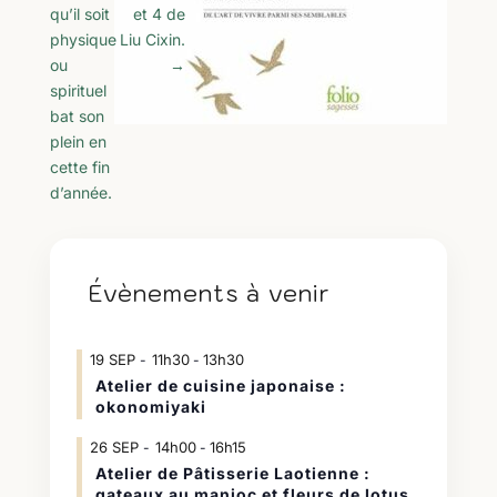
qu’il soit
et 4 de
physique
Liu Cixin.
ou
→
spirituel
bat son
plein en
cette fin
d’année.
Évènements à venir
19
SEP
11h30
13h30
-
Atelier de cuisine japonaise :
okonomiyaki
26
SEP
14h00
16h15
-
Atelier de Pâtisserie Laotienne :
gateaux au manioc et fleurs de lotus