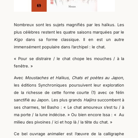
Nombreux sont les sujets magnifiés par les haïkus. Les
plus célèbres
restent les
quatre saisons marquées par le
Kigo
dans sa forme classique. Il en est un autre
immensément populaire dans l’archipel : le chat.
« Pour se distraire / le chat chope les mouches / à la
fenêtre. »
Avec
Moustaches et Haïkus, Chats et poètes au Japon,
l
es éditions Synchroniques poursuive
nt
l
eur
exploration
de la richesse d
e cette forme courte
(1) avec ce félin
sanctifié au Japon. Les plus grands
Haijins
succombent à
ses charmes, tel Basho : « Le chat amoureux s’est tu / à
ma porte / la lune indécise. » Ou bien encore Issa : « Au
milieu des pivoines / ici et hop là / la tête du chat. »
Ce bel ouvrage animalier est
l’œuvre de
la calligraphe