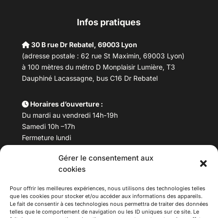
Infos pratiques
30 B rue Dr Rebatel, 69003 Lyon
(adresse postale : 62 rue St Maximin, 69003 Lyon)
à 100 mètres du métro D Monplaisir Lumière, T3
Dauphiné Lacassagne, bus C16 Dr Rebatel
Horaires d’ouverture :
Du mardi au vendredi 14h-19h
Samedi 10h –17h
Fermeture lundi
Gérer le consentement aux
Téléphone :
04 78 53 06 40
cookies
Email :
maisondesculturesasiatiques@asiexpo.com
Pour offrir les meilleures expériences, nous utilisons des technologies telles
que les cookies pour stocker et/ou accéder aux informations des appareils.
Le fait de consentir à ces technologies nous permettra de traiter des données
telles que le comportement de navigation ou les ID uniques sur ce site. Le