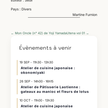
Éditeur : Seuil
Pays : Divers
Martine Furnion
←
Mon Oncle (n° 42) de Yoji Yamada
Utena vol 01
→
Évènements à venir
19
SEP
11h30
13h30
-
Atelier de cuisine japonaise :
okonomiyaki
26
SEP
14h00
16h15
-
Atelier de Pâtisserie Laotienne :
gateaux au manioc et fleurs de lotus
10
OCT
11h00
13h30
-
Atelier de cuisine japonaise