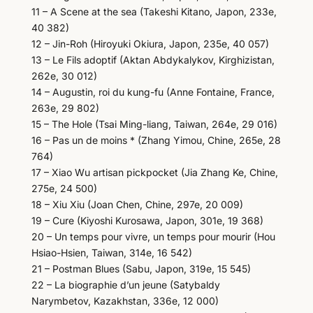
11 – A Scene at the sea (Takeshi Kitano, Japon, 233e,
40 382)
12 – Jin-Roh (Hiroyuki Okiura, Japon, 235e, 40 057)
13 – Le Fils adoptif (Aktan Abdykalykov, Kirghizistan,
262e, 30 012)
14 – Augustin, roi du kung-fu (Anne Fontaine, France,
263e, 29 802)
15 – The Hole (Tsai Ming-liang, Taiwan, 264e, 29 016)
16 – Pas un de moins * (Zhang Yimou, Chine, 265e, 28
764)
17 – Xiao Wu artisan pickpocket (Jia Zhang Ke, Chine,
275e, 24 500)
18 – Xiu Xiu (Joan Chen, Chine, 297e, 20 009)
19 – Cure (Kiyoshi Kurosawa, Japon, 301e, 19 368)
20 – Un temps pour vivre, un temps pour mourir (Hou
Hsiao-Hsien, Taiwan, 314e, 16 542)
21 – Postman Blues (Sabu, Japon, 319e, 15 545)
22 – La biographie d’un jeune (Satybaldy
Narymbetov, Kazakhstan, 336e, 12 000)