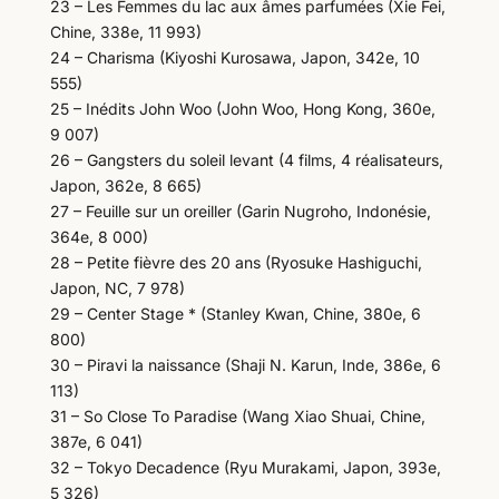
23 – Les Femmes du lac aux âmes parfumées (Xie Fei,
Chine, 338e, 11 993)
24 – Charisma (Kiyoshi Kurosawa, Japon, 342e, 10
555)
25 – Inédits John Woo (John Woo, Hong Kong, 360e,
9 007)
26 – Gangsters du soleil levant (4 films, 4 réalisateurs,
Japon, 362e, 8 665)
27 – Feuille sur un oreiller (Garin Nugroho, Indonésie,
364e, 8 000)
28 – Petite fièvre des 20 ans (Ryosuke Hashiguchi,
Japon, NC, 7 978)
29 – Center Stage * (Stanley Kwan, Chine, 380e, 6
800)
30 – Piravi la naissance (Shaji N. Karun, Inde, 386e, 6
113)
31 – So Close To Paradise (Wang Xiao Shuai, Chine,
387e, 6 041)
32 – Tokyo Decadence (Ryu Murakami, Japon, 393e,
5 326)