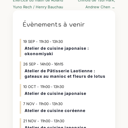
Exercice du matin de Roland
chinois de Tsui Hark,
Yuno Rech / Henry Bauchau
Andrew Chen
→
Évènements à venir
19
SEP
11h30
13h30
-
Atelier de cuisine japonaise :
okonomiyaki
26
SEP
14h00
16h15
-
Atelier de Pâtisserie Laotienne :
gateaux au manioc et fleurs de lotus
10
OCT
11h00
13h30
-
Atelier de cuisine japonaise
7
NOV
11h00
13h30
-
Atelier de cuisine coréenne
21
NOV
11h00
13h30
-
Atelier de cuisine japonaise