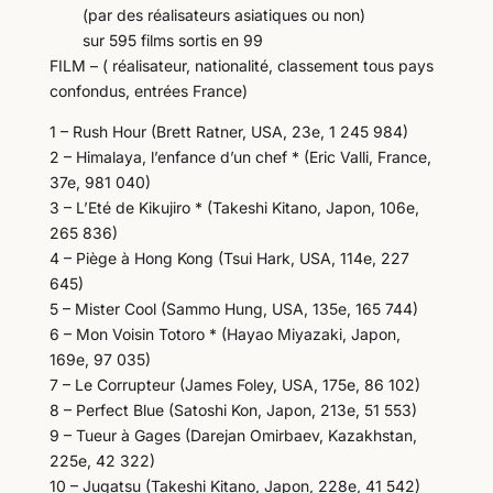
(par des réalisateurs asiatiques ou non)
sur 595 films sortis en 99
FILM – ( réalisateur, nationalité, classement tous pays
confondus, entrées France)
1 – Rush Hour (Brett Ratner, USA, 23e, 1 245 984)
2 – Himalaya, l’enfance d’un chef * (Eric Valli, France,
37e, 981 040)
3 – L’Eté de Kikujiro * (Takeshi Kitano, Japon, 106e,
265 836)
4 – Piège à Hong Kong (Tsui Hark, USA, 114e, 227
645)
5 – Mister Cool (Sammo Hung, USA, 135e, 165 744)
6 – Mon Voisin Totoro * (Hayao Miyazaki, Japon,
169e, 97 035)
7 – Le Corrupteur (James Foley, USA, 175e, 86 102)
8 – Perfect Blue (Satoshi Kon, Japon, 213e, 51 553)
9 – Tueur à Gages (Darejan Omirbaev, Kazakhstan,
225e, 42 322)
10 – Jugatsu (Takeshi Kitano, Japon, 228e, 41 542)