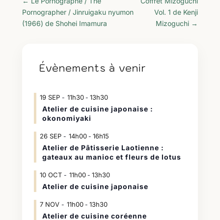
←
Le Pornographe / The
Coffret Mizoguchi
Pornographer / Jinruigaku nyumon
Vol. 1 de Kenji
(1966) de Shohei Imamura
Mizoguchi
→
Évènements à venir
19
SEP
11h30
13h30
-
Atelier de cuisine japonaise :
okonomiyaki
26
SEP
14h00
16h15
-
Atelier de Pâtisserie Laotienne :
gateaux au manioc et fleurs de lotus
10
OCT
11h00
13h30
-
Atelier de cuisine japonaise
7
NOV
11h00
13h30
-
Atelier de cuisine coréenne