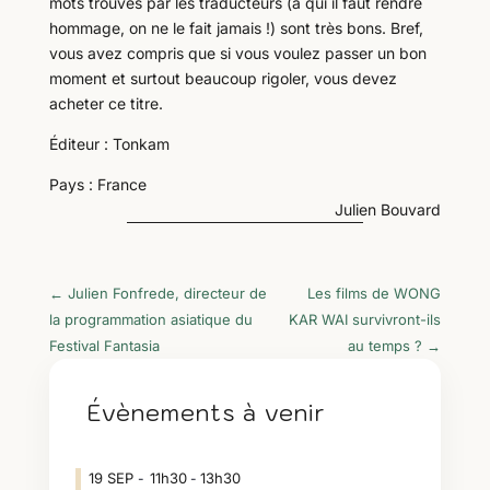
mots trouvés par les traducteurs (à qui il faut rendre
hommage, on ne le fait jamais !) sont très bons. Bref,
vous avez compris que si vous voulez passer un bon
moment et surtout beaucoup rigoler, vous devez
acheter ce titre.
Éditeur : Tonkam
Pays : France
Julien Bouvard
←
Julien Fonfrede, directeur de
Les films de WONG
la programmation asiatique du
KAR WAI survivront-ils
Festival Fantasia
au temps ?
→
Évènements à venir
19
SEP
11h30
13h30
-