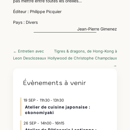
pas mettre entre toutes les oreilles…
Éditeur : Philippe Picquier
Pays : Divers
Jean-Pierre Gimenez
←
Entretien avec
Tigres & dragons, de Hong-Kong à
Leon Desclozeaux
Hollywood de Christophe Champclaux
→
Évènements à venir
19
SEP
11h30
13h30
-
Atelier de cuisine japonaise :
okonomiyaki
26
SEP
14h00
16h15
-
Atelier de Pâtisserie Laotienne :