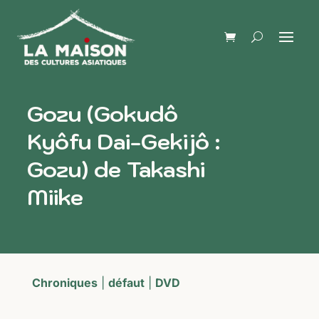
Gozu (Gokudô
Kyôfu Dai-Gekijô :
Gozu) de Takashi
Miike
Chroniques
|
défaut
|
DVD