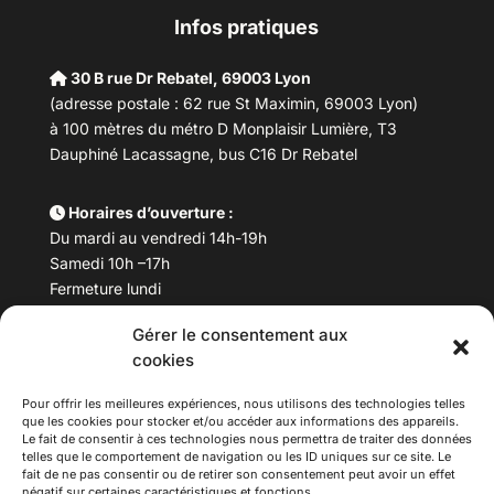
Infos pratiques
30 B rue Dr Rebatel, 69003 Lyon
(adresse postale : 62 rue St Maximin, 69003 Lyon)
à 100 mètres du métro D Monplaisir Lumière, T3
Dauphiné Lacassagne, bus C16 Dr Rebatel
Horaires d’ouverture :
Du mardi au vendredi 14h-19h
Samedi 10h –17h
Fermeture lundi
Gérer le consentement aux
Téléphone :
04 78 53 06 40
cookies
Email :
maisondesculturesasiatiques@asiexpo.com
Pour offrir les meilleures expériences, nous utilisons des technologies telles
que les cookies pour stocker et/ou accéder aux informations des appareils.
Le fait de consentir à ces technologies nous permettra de traiter des données
telles que le comportement de navigation ou les ID uniques sur ce site. Le
fait de ne pas consentir ou de retirer son consentement peut avoir un effet
négatif sur certaines caractéristiques et fonctions.