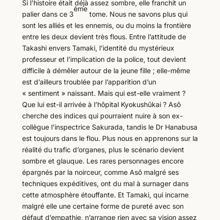
Si l’histoire était déjà assez sombre, elle franchit un
ème
palier dans ce 3
tome. Nous ne savons plus qui
sont les alliés et les ennemis, ou du moins la frontière
entre les deux devient très flous. Entre l’attitude de
Takashi envers Tamaki, l’identité du mystérieux
professeur et l’implication de la police, tout devient
difficile à démêler autour de la jeune fille ; elle-même
est d’ailleurs troublée par l’apparition d’un
« sentiment » naissant. Mais qui est-elle vraiment ?
Que lui est-il arrivée à l’hôpital Kyokushûkai ? Asô
cherche des indices qui pourraient nuire à son ex-
collègue l’inspectrice Sakurada, tandis le Dr Hanabusa
est toujours dans le flou. Plus nous en apprenons sur la
réalité du trafic d’organes, plus le scénario devient
sombre et glauque. Les rares personnages encore
épargnés par la noirceur, comme Asô malgré ses
techniques expéditives, ont du mal à surnager dans
cette atmosphère étouffante. Et Tamaki, qui incarne
malgré elle une certaine forme de pureté avec son
défaut d’empathie, n’arrange rien avec sa vision assez