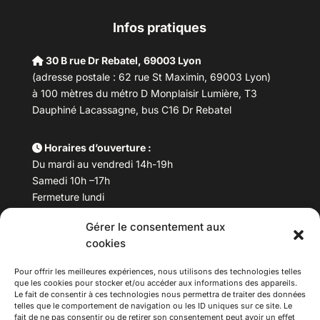
Infos pratiques
30 B rue Dr Rebatel, 69003 Lyon
(adresse postale : 62 rue St Maximin, 69003 Lyon)
à 100 mètres du métro D Monplaisir Lumière, T3
Dauphiné Lacassagne, bus C16 Dr Rebatel
Horaires d’ouverture :
Du mardi au vendredi 14h-19h
Samedi 10h –17h
Fermeture lundi
Gérer le consentement aux
Téléphone :
04 78 53 06 40
cookies
Email :
maisondesculturesasiatiques@asiexpo.com
Pour offrir les meilleures expériences, nous utilisons des technologies telles
que les cookies pour stocker et/ou accéder aux informations des appareils.
Le fait de consentir à ces technologies nous permettra de traiter des données
telles que le comportement de navigation ou les ID uniques sur ce site. Le
fait de ne pas consentir ou de retirer son consentement peut avoir un effet