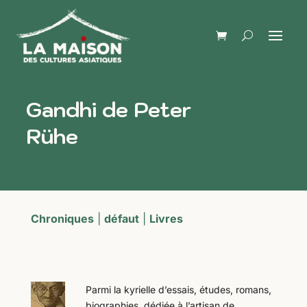
Gandhi de Peter
Rühe
Chroniques
|
défaut
|
Livres
Parmi la kyrielle d’essais, études, romans,
biographies, dédiée à l’artisan de