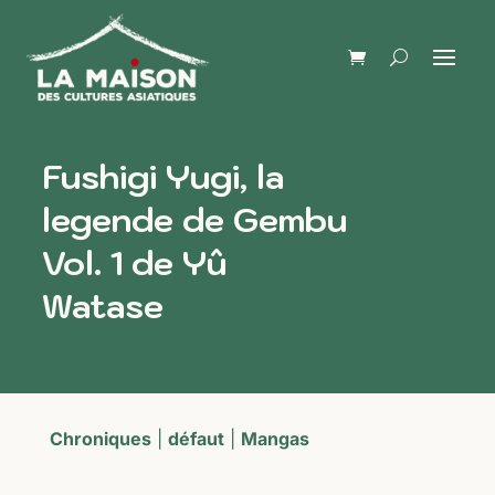
Fushigi Yugi, la
legende de Gembu
Vol. 1 de Yû
Watase
Chroniques
|
défaut
|
Mangas