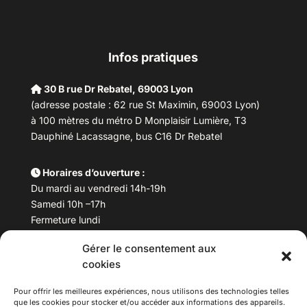
Infos pratiques
30 B rue Dr Rebatel, 69003 Lyon
(adresse postale : 62 rue St Maximin, 69003 Lyon)
à 100 mètres du métro D Monplaisir Lumière, T3
Dauphiné Lacassagne, bus C16 Dr Rebatel
Horaires d’ouverture :
Du mardi au vendredi 14h-19h
Samedi 10h –17h
Fermeture lundi
Gérer le consentement aux
Téléphone :
04 78 53 06 40
cookies
Email :
maisondesculturesasiatiques@asiexpo.com
Pour offrir les meilleures expériences, nous utilisons des technologies telles
que les cookies pour stocker et/ou accéder aux informations des appareils.