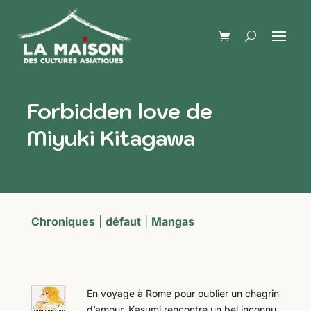
Forbidden love de
Miyuki Kitagawa
Chroniques
|
défaut
|
Mangas
En voyage à Rome pour oublier un chagrin
d’amour, Kasumi rencontre un bel inconnu