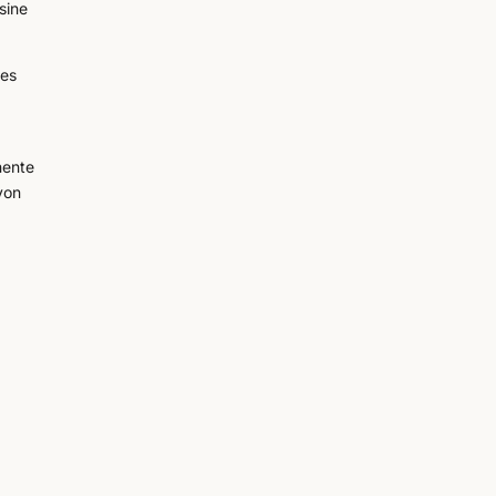
sine
des
i
nente
Lyon