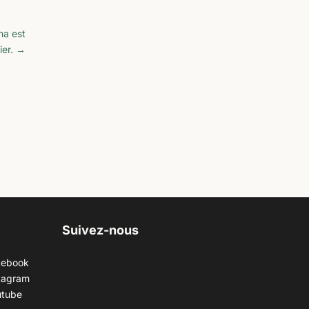
na est
er.
→
Suivez-nous
cebook
tagram
utube