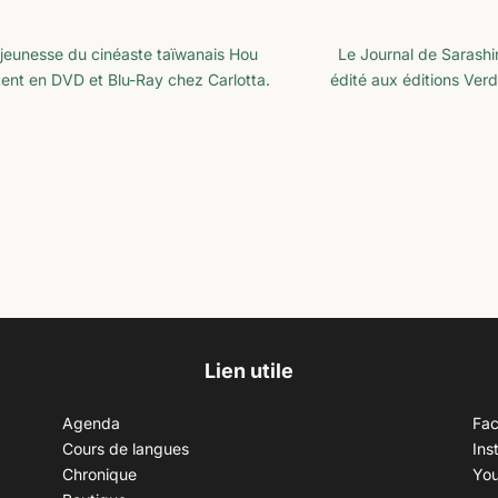
jeunesse du cinéaste taïwanais Hou
Le Journal de Sarashi
tent en DVD et Blu-Ray chez Carlotta.
édité aux éditions Verdi
Lien utile
Agenda
Fa
Cours de langues
Ins
Chronique
Yo