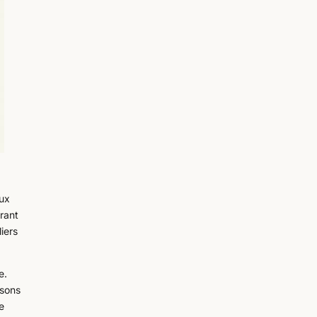
aux
urant
iers
e.
isons
e